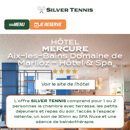
MENU
JE RESERVE
HÔTEL
MERCURE
Aix-les-Bains Domaine de
Marlioz - Hôtel & Spa
Voir le site de l'hôtel
L’offre
SILVER TENNIS
comprend pour 1 ou 2
personnes la chambre avec terrasse, les petits
déjeuners et repas du soir, l’accès à l’espace
détente, un soin de 30mn au SPA Nuxe et une
séance de balnéothérapie.